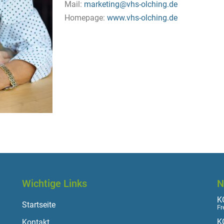
Mail:
marketing@vhs-olching.de
Homepage:
www.vhs-olching.de
Wichtige Links
N
KO
Startseite
Fr
K
Kontakt