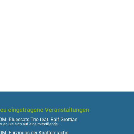
eu eingetragene Veranstaltungen
M: Bluescats Trio feat. Ralf Grottian
euen Sie sich auf eine mitreißende…
OM: Furzipups der Knatterdrache