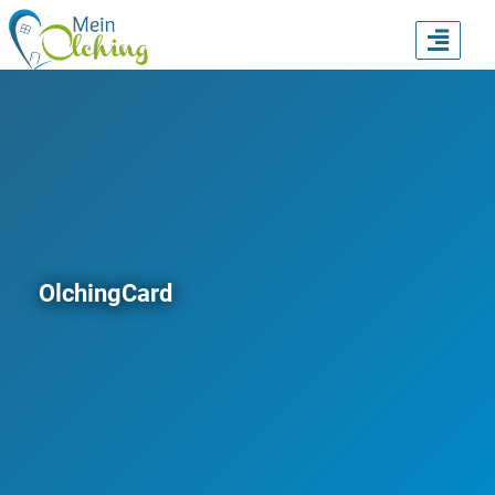
TOGG
NAVI
OlchingCard