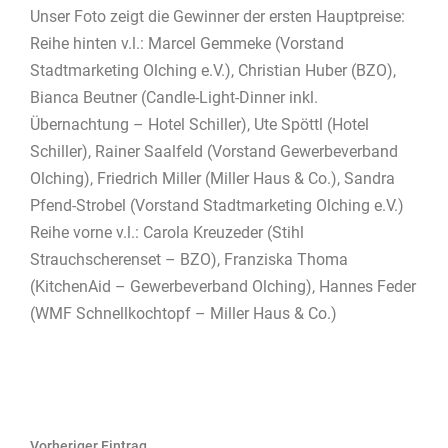
Unser Foto zeigt die Gewinner der ersten Hauptpreise:
Reihe hinten v.l.: Marcel Gemmeke (Vorstand
Stadtmarketing Olching e.V.), Christian Huber (BZO),
Bianca Beutner (Candle-Light-Dinner inkl.
Übernachtung – Hotel Schiller), Ute Spöttl (Hotel
Schiller), Rainer Saalfeld (Vorstand Gewerbeverband
Olching), Friedrich Miller (Miller Haus & Co.), Sandra
Pfend-Strobel (Vorstand Stadtmarketing Olching e.V.)
Reihe vorne v.l.: Carola Kreuzeder (Stihl
Strauchscherenset – BZO), Franziska Thoma
(KitchenAid – Gewerbeverband Olching), Hannes Feder
(WMF Schnellkochtopf – Miller Haus & Co.)
Beitragsnavigation
Vorheriger Eintrag