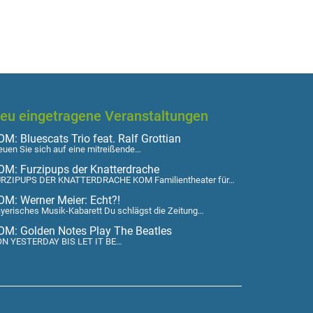
eu eingetragene Veranstaltungen
M: Bluescats Trio feat. Ralf Grottian
euen Sie sich auf eine mitreißende…
OM: Furzipups der Knatterdrache
RZIPUPS DER KNATTERDRACHE KOM Familientheater für…
OM: Werner Meier: Echt?!
yerisches Musik-Kabarett Du schlägst die Zeitung…
OM: Golden Notes Play The Beatles
N YESTERDAY BIS LET IT BE…