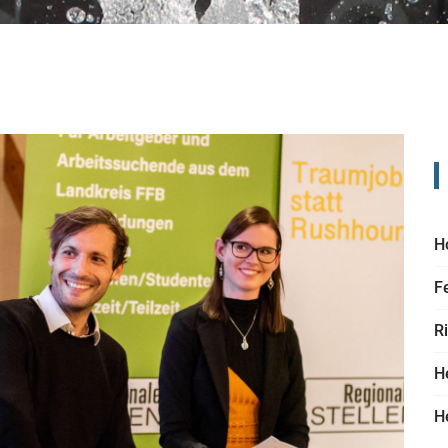
H
F
R
H
H