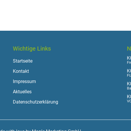
Wichtige Links
N
KO
Startseite
Fr
K
Kontakt
FU
Impressum
K
Ba
Aktuelles
K
VO
Datenschutzerklärung