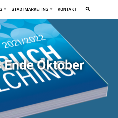
G
STADTMARKETING
KONTAKT
s Ende Oktober