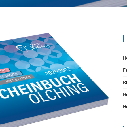
H
F
R
H
H