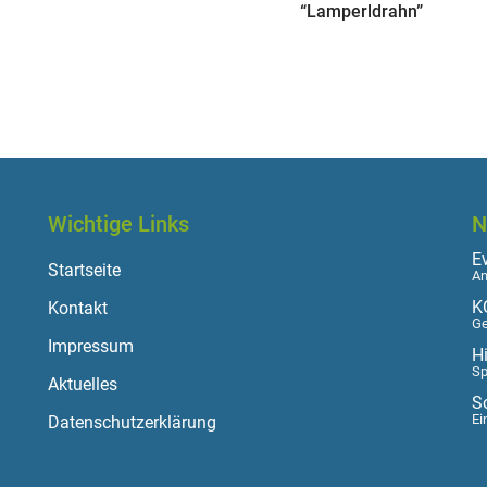
“Lamperldrahn”
Wichtige Links
N
E
Startseite
Am
K
Kontakt
Ge
Impressum
H
Sp
Aktuelles
S
Ei
Datenschutzerklärung