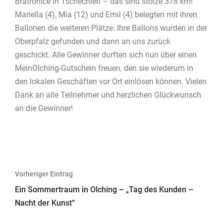
Bratronice in Tschechien – das sind stolze 378 km!
Mariella (4), Mia (12) und Emil (4) belegten mit ihren
Ballonen die weiteren Plätze. Ihre Ballons wurden in der
Oberpfalz gefunden und dann an uns zurück
geschickt. Alle Gewinner durften sich nun über einen
MeinOlching-Gutschein freuen, den sie wiederum in
den lokalen Geschäften vor Ort einlösen können. Vielen
Dank an alle Teilnehmer und herzlichen Glückwunsch
an die Gewinner!
Beitragsnavigation
Vorheriger Eintrag
Ein Sommertraum in Olching – „Tag des Kunden –
Nacht der Kunst“