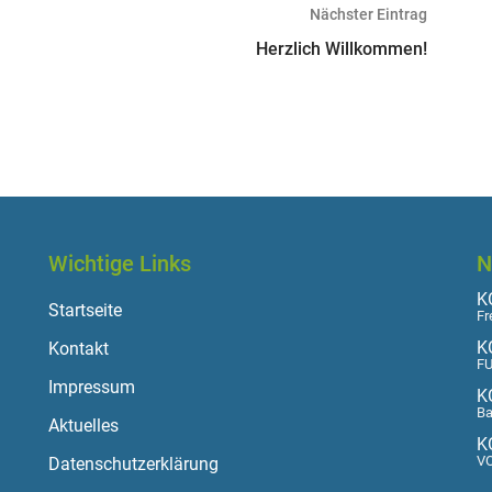
Nächster Eintrag
Herzlich Willkommen!
Wichtige Links
N
KO
Startseite
Fr
K
Kontakt
FU
Impressum
K
Ba
Aktuelles
K
VO
Datenschutzerklärung