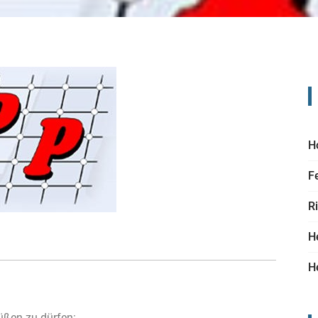
H
F
R
H
H
rüßen zu dürfen: