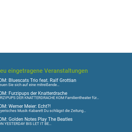
eu eingetragene Veranstaltungen
M: Bluescats Trio feat. Ralf Grottian
euen Sie sich auf eine mitreißende…
OM: Furzipups der Knatterdrache
RZIPUPS DER KNATTERDRACHE KOM Familientheater für…
OM: Werner Meier: Echt?!
yerisches Musik-Kabarett Du schlägst die Zeitung…
OM: Golden Notes Play The Beatles
N YESTERDAY BIS LET IT BE…