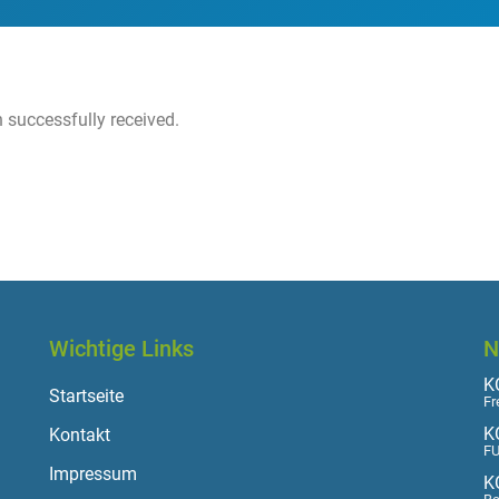
 successfully received.
Wichtige Links
N
KO
Startseite
Fr
K
Kontakt
FU
Impressum
K