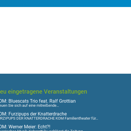
eu eingetragene Veranstaltungen
M: Bluescats Trio feat. Ralf Grottian
euen Sie sich auf eine mitreißende…
OM: Furzipups der Knatterdrache
RZIPUPS DER KNATTERDRACHE KOM Familientheater für…
OM: Werner Meier: Echt?!