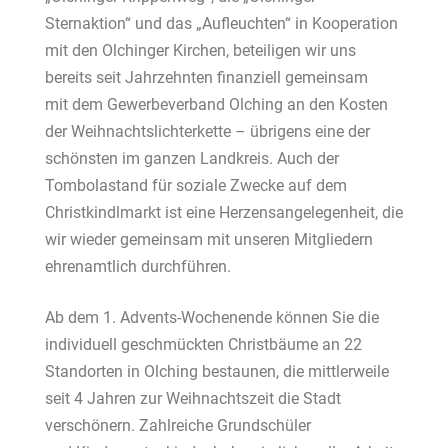
Sternaktion“ und das „Aufleuch
ten“ in Kooperation
mit den Olchinger Kirchen, beteiligen
wir uns
bereits seit Jahrzehnten finanziell gemeinsam
mit
dem Gewerbeverband Olching an den Kosten
der Weih
nachtslichterkette – übrigens eine der
schönsten im gan
zen Landkreis. Auch der
Tombolastand für soziale Zwecke
auf dem
Christkindlmarkt ist eine Herzensangelegenheit,
die
wir wieder gemeinsam mit unseren Mitgliedern
ehren
amtlich durchführen.
Ab dem 1. Advents-Wochenende können Sie die
individuell g
eschmückten Christbäume an 22
Standorten in Olching
bestaunen, die mittlerweile
seit 4 Jahren zur Weihnachts
zeit die Stadt
verschönern. Zahlreiche Grundschüler