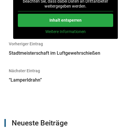
beachten Sie, dass dabei Daten an Drittanbieter
weitergegeben werden.
Inhalt entsperren
Weitere Informationen
Beitragsnavigation
Vorheriger Eintrag
Stadtmeisterschaft im Luftgewehrschießen
Nächster Eintrag
“Lamperldrahn”
Neueste Beiträge