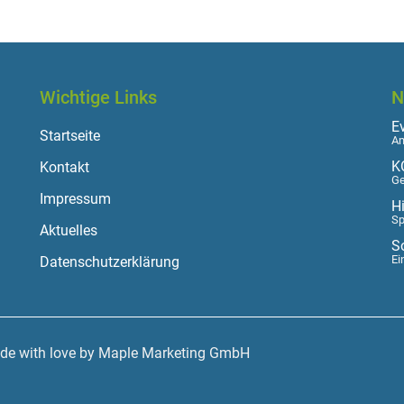
Wichtige Links
N
E
Startseite
Am
K
Kontakt
Ge
Impressum
H
Sp
Aktuelles
S
Ei
Datenschutzerklärung
ade with love by Maple Marketing GmbH