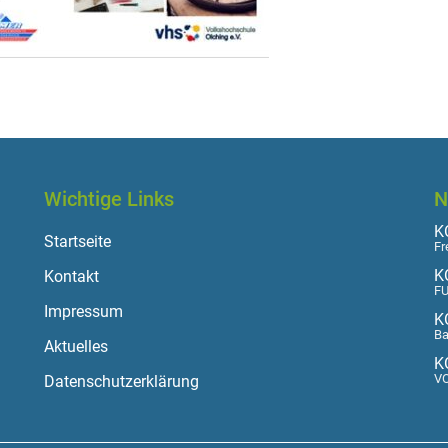
Wichtige Links
N
KO
Startseite
Fr
K
Kontakt
FU
Impressum
K
Ba
Aktuelles
K
VO
Datenschutzerklärung