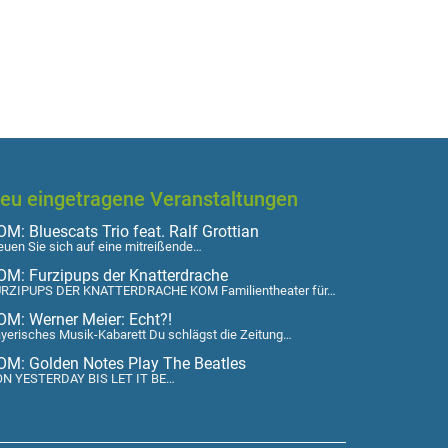
eu eingetragene Veranstaltungen
M: Bluescats Trio feat. Ralf Grottian
euen Sie sich auf eine mitreißende…
OM: Furzipups der Knatterdrache
RZIPUPS DER KNATTERDRACHE KOM Familientheater für…
OM: Werner Meier: Echt?!
yerisches Musik-Kabarett Du schlägst die Zeitung…
OM: Golden Notes Play The Beatles
N YESTERDAY BIS LET IT BE…