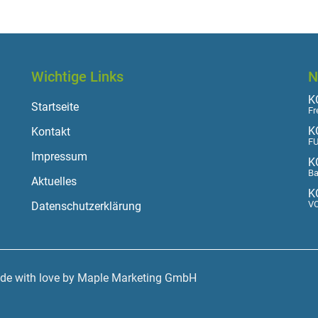
Wichtige Links
N
KO
Startseite
Fr
K
Kontakt
FU
Impressum
K
Ba
Aktuelles
K
VO
Datenschutzerklärung
ade with love by Maple Marketing GmbH