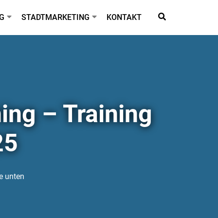
G
STADTMARKETING
KONTAKT
ng – Training
25
e unten