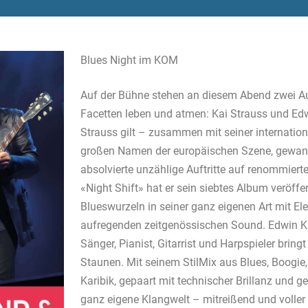
Blues Night im KOM
Auf der Bühne stehen an diesem Abend zwei Au
Facetten leben und atmen: Kai Strauss und Edw
Strauss gilt – zusammen mit seiner internationa
großen Namen der europäischen Szene, gewa
absolvierte unzählige Auftritte auf renommierte
«Night Shift» hat er sein siebtes Album veröffe
Blueswurzeln in seiner ganz eigenen Art mit E
aufregenden zeitgenössischen Sound. Edwin Kim
Sänger, Pianist, Gitarrist und Harpspieler brin
Staunen. Mit seinem StilMix aus Blues, Boogie
Karibik, gepaart mit technischer Brillanz und ge
ganz eigene Klangwelt – mitreißend und voller 