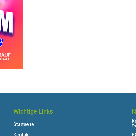
Wichtige Links
N
KO
Startseite
Fr
K
Kontakt