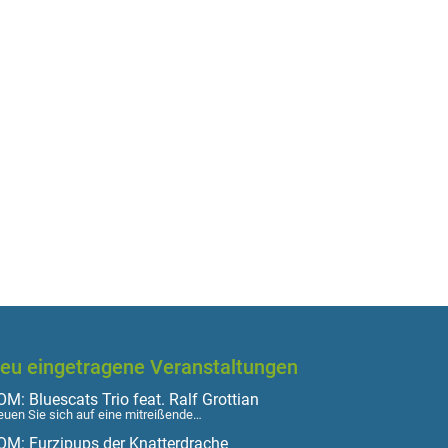
eu eingetragene Veranstaltungen
M: Bluescats Trio feat. Ralf Grottian
euen Sie sich auf eine mitreißende…
OM: Furzipups der Knatterdrache