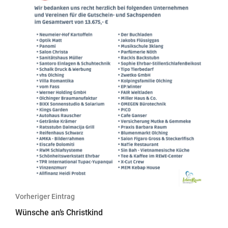
Beitragsnavigation
Vorheriger Eintrag
Wünsche an’s Christkind