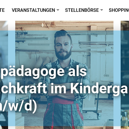
TE
VERANSTALTUNGEN
STELLENBÖRSE
SHOPPIN
ilpädagoge als
achkraft im Kinderga
m/w/d)