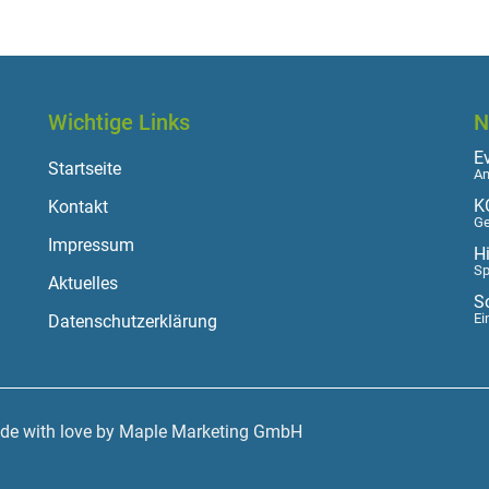
Wichtige Links
N
E
Startseite
Am
K
Kontakt
Ge
Impressum
H
Sp
Aktuelles
S
Ei
Datenschutzerklärung
ade with love by Maple Marketing GmbH