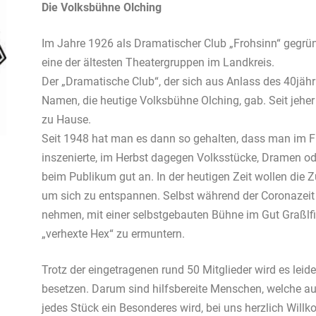
Die Volksbühne Olching
Im Jahre 1926 als Dramatischer Club „Frohsinn“ gegründ
eine der ältesten Theatergruppen im Landkreis.
Der „Dramatische Club“, der sich aus Anlass des 40jäh
Namen, die heutige Volksbühne Olching, gab. Seit jeher 
zu Hause.
Seit 1948 hat man es dann so gehalten, dass man im Fr
inszenierte, im Herbst dagegen Volksstücke, Dramen o
beim Publikum gut an. In der heutigen Zeit wollen die 
um sich zu entspannen. Selbst während der Coronazeit 
nehmen, mit einer selbstgebauten Bühne im Gut Graßlfi
„verhexte Hex“ zu ermuntern.
Trotz der eingetragenen rund 50 Mitglieder wird es lei
besetzen. Darum sind hilfsbereite Menschen, welche au
jedes Stück ein Besonderes wird, bei uns herzlich Will