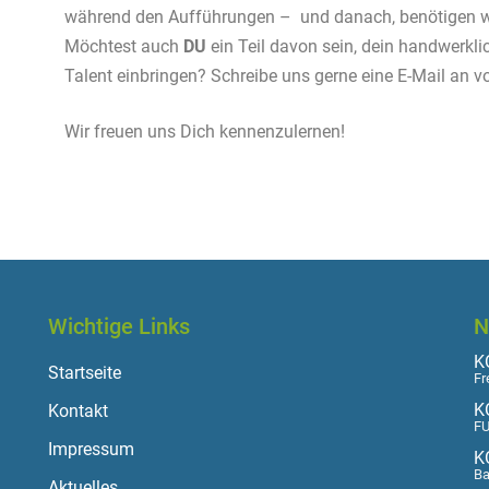
während den Aufführungen – und danach, benötigen wi
Möchtest auch
DU
ein Teil davon sein, dein handwerkli
Talent einbringen? Schreibe uns gerne eine E-Mail an
Wir freuen uns Dich kennenzulernen!
Wichtige Links
N
KO
Startseite
Fr
K
Kontakt
FU
Impressum
K
Ba
Aktuelles