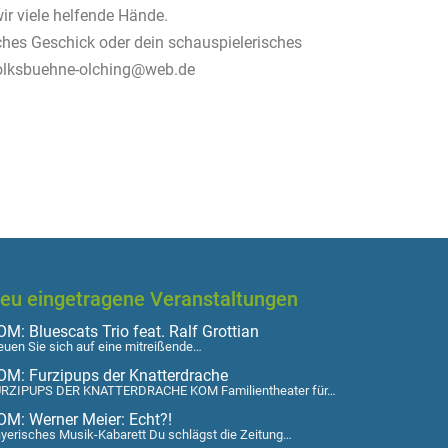
r viele helfende Hände.
ches Geschick oder dein schauspielerisches
 volksbuehne-olching@web.de
eu eingetragene Veranstaltungen
M: Bluescats Trio feat. Ralf Grottian
euen Sie sich auf eine mitreißende…
OM: Furzipups der Knatterdrache
RZIPUPS DER KNATTERDRACHE KOM Familientheater für…
OM: Werner Meier: Echt?!
yerisches Musik-Kabarett Du schlägst die Zeitung…