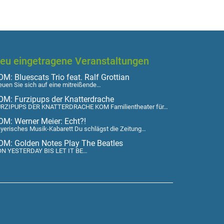
eu eingetragene Veranstaltungen
M: Bluescats Trio feat. Ralf Grottian
euen Sie sich auf eine mitreißende…
OM: Furzipups der Knatterdrache
RZIPUPS DER KNATTERDRACHE KOM Familientheater für…
OM: Werner Meier: Echt?!
yerisches Musik-Kabarett Du schlägst die Zeitung…
OM: Golden Notes Play The Beatles
N YESTERDAY BIS LET IT BE…