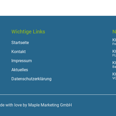
Wichtige Links
N
KO
Startseite
Fr
K
Kontakt
FU
Impressum
K
Ba
Aktuelles
K
VO
Datenschutzerklärung
ade with love by Maple Marketing GmbH