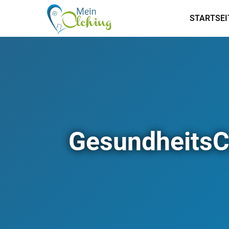
STARTSEI
GesundheitsCe