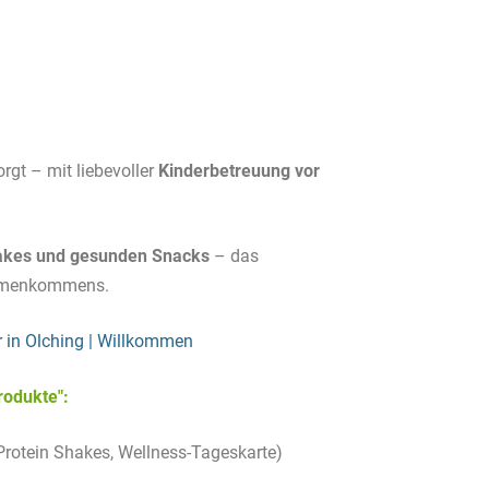
rgt – mit liebevoller
Kinderbetreuung vor
akes und gesunden Snacks
– das
ammenkommens.
 in Olching | Willkommen
rodukte":
Protein Shakes, Wellness-Tageskarte)