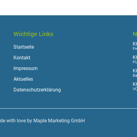
Wichtige Links
N
KO
Startseite
Fr
K
Kontakt
FU
Impressum
K
Ba
Aktuelles
K
VO
Datenschutzerklärung
ade with love by Maple Marketing GmbH