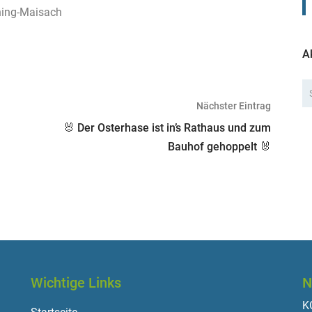
hing-Maisach
A
Nächster Eintrag
🐰 Der Osterhase ist in’s Rathaus und zum
Bauhof gehoppelt 🐰
Wichtige Links
N
KO