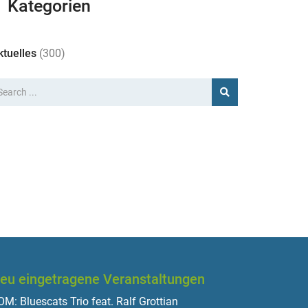
Kategorien
ktuelles
(300)
eu eingetragene Veranstaltungen
M: Bluescats Trio feat. Ralf Grottian