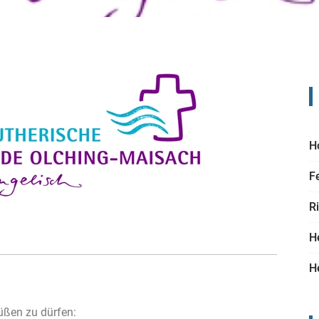
H
F
R
H
H
rüßen zu dürfen: