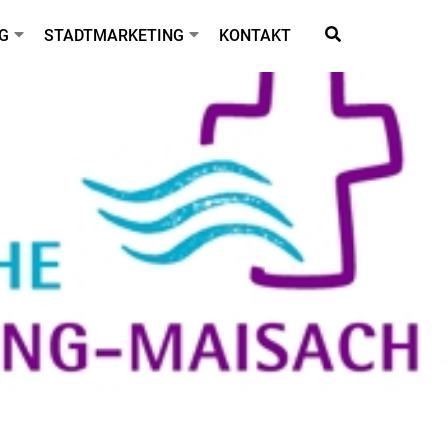
G
STADTMARKETING
KONTAKT