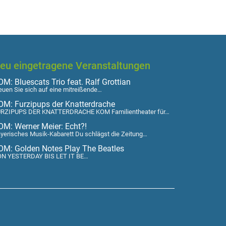
eu eingetragene Veranstaltungen
M: Bluescats Trio feat. Ralf Grottian
euen Sie sich auf eine mitreißende…
OM: Furzipups der Knatterdrache
RZIPUPS DER KNATTERDRACHE KOM Familientheater für…
OM: Werner Meier: Echt?!
yerisches Musik-Kabarett Du schlägst die Zeitung…
OM: Golden Notes Play The Beatles
N YESTERDAY BIS LET IT BE…