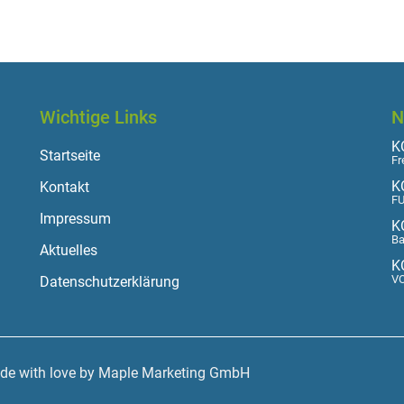
Wichtige Links
N
KO
Startseite
Fr
K
Kontakt
FU
Impressum
K
Ba
Aktuelles
K
VO
Datenschutzerklärung
ade with love by Maple Marketing GmbH