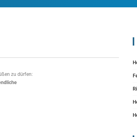
H
rüßen zu dürfen:
F
endliche
R
H
H