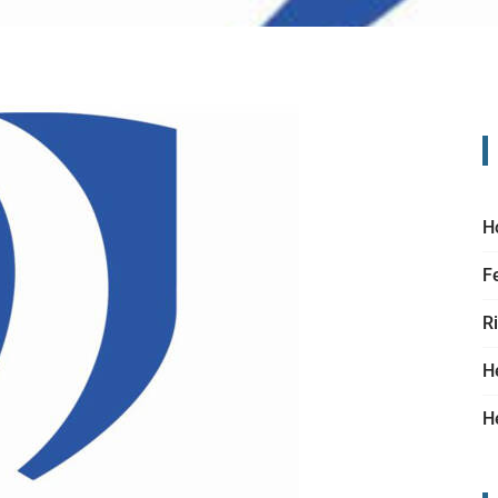
H
F
R
H
H