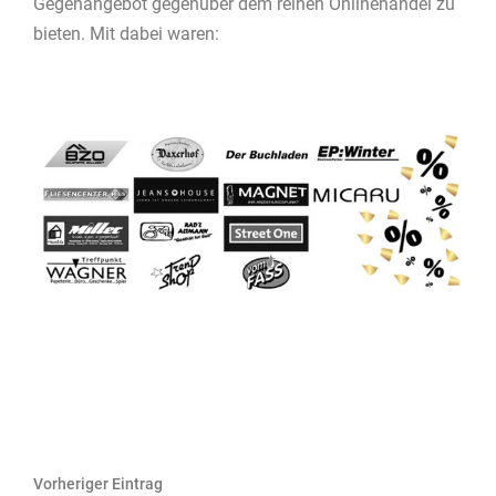
Gegenangebot gegenüber dem reinen Onlinehandel zu
bieten. Mit dabei waren:
Beitragsnavigation
Vorheriger Eintrag